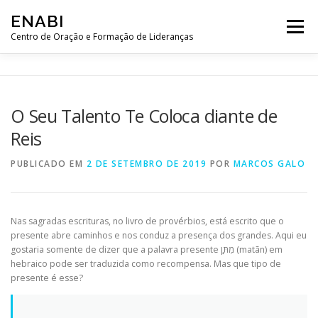
Pular
ENABI
para
Menu
o
Centro de Oração e Formação de Lideranças
conteúdo
HISTÓRIA
SOBRE NÓS
CONTRIBUA
LOJA
O Seu Talento Te Coloca diante de
Reis
SALA DE ORAÇÃO
WEB SEMINÁRIOS
PUBLICADO EM
2 DE SETEMBRO DE 2019
POR
MARCOS GALO
MENSAGENS
CURSOS
Nas sagradas escrituras, no livro de provérbios, está escrito que o
presente abre caminhos e nos conduz a presença dos grandes. Aqui eu
gostaria somente de dizer que a palavra presente מַתָּן (matãn) em
hebraico pode ser traduzida como recompensa. Mas que tipo de
presente é esse?