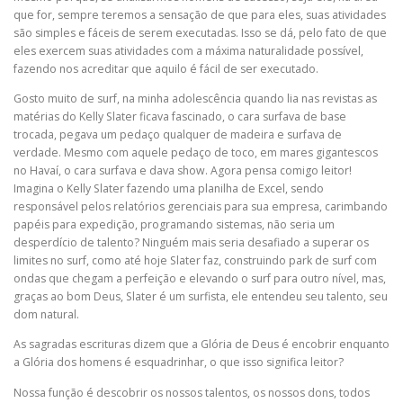
que for, sempre teremos a sensação de que para eles, suas atividades
são simples e fáceis de serem executadas. Isso se dá, pelo fato de que
eles exercem suas atividades com a máxima naturalidade possível,
fazendo nos acreditar que aquilo é fácil de ser executado.
Gosto muito de surf, na minha adolescência quando lia nas revistas as
matérias do Kelly Slater ficava fascinado, o cara surfava de base
trocada, pegava um pedaço qualquer de madeira e surfava de
verdade. Mesmo com aquele pedaço de toco, em mares gigantescos
no Havaí, o cara surfava e dava show. Agora pensa comigo leitor!
Imagina o Kelly Slater fazendo uma planilha de Excel, sendo
responsável pelos relatórios gerenciais para sua empresa, carimbando
papéis para expedição, programando sistemas, não seria um
desperdício de talento? Ninguém mais seria desafiado a superar os
limites no surf, como até hoje Slater faz, construindo park de surf com
ondas que chegam a perfeição e elevando o surf para outro nível, mas,
graças ao bom Deus, Slater é um surfista, ele entendeu seu talento, seu
dom natural.
As sagradas escrituras dizem que a Glória de Deus é encobrir enquanto
a Glória dos homens é esquadrinhar, o que isso significa leitor?
Nossa função é descobrir os nossos talentos, os nossos dons, todos