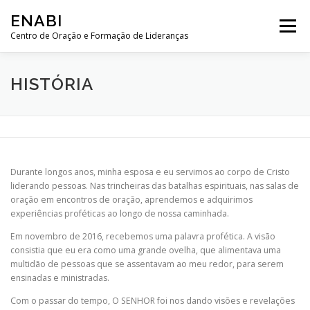
Pular
ENABI
para
Menu
o
Centro de Oração e Formação de Lideranças
conteúdo
HISTÓRIA
SOBRE NÓS
CONTRIBUA
LOJA
HISTÓRIA
SALA DE ORAÇÃO
WEB SEMINÁRIOS
Durante longos anos, minha esposa e eu servimos ao corpo de Cristo
MENSAGENS
CURSOS
liderando pessoas. Nas trincheiras das batalhas espirituais, nas salas de
oração em encontros de oração, aprendemos e adquirimos
experiências proféticas ao longo de nossa caminhada.
Em novembro de 2016, recebemos uma palavra profética. A visão
consistia que eu era como uma grande ovelha, que alimentava uma
multidão de pessoas que se assentavam ao meu redor, para serem
ensinadas e ministradas.
Com o passar do tempo, O SENHOR foi nos dando visões e revelações