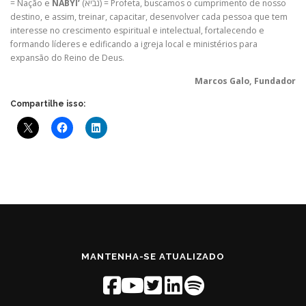
= Nação e
NABYI’
(נביא) = Profeta, buscamos o cumprimento de nosso
destino, e assim, treinar, capacitar, desenvolver cada pessoa que tem
interesse no crescimento espiritual e intelectual, fortalecendo e
formando líderes e edificando a igreja local e ministérios para
expansão do Reino de Deus.
Marcos Galo, Fundador
Compartilhe isso:
MANTENHA-SE ATUALIZADO