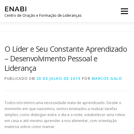
Pular
ENABI
para
Menu
o
Centro de Oração e Formação de Lideranças
conteúdo
HISTÓRIA
SOBRE NÓS
CONTRIBUA
LOJA
O Líder e Seu Constante Aprendizado
– Desenvolvimento Pessoal e
SALA DE ORAÇÃO
WEB SEMINÁRIOS
Liderança
PUBLICADO EM
20 DE JULHO DE 2019
POR
MARCOS GALO
MENSAGENS
CURSOS
Todos nós temos uma necessidade inata de aprendizado. Desde o
momento em que nascemos, somos ensinados a realizar tarefas
simples, como distinguir entre o dia e a noite, estabelecer uma rotina
em casa e até mesmo aprender a nos alimentar, com orientação
materna sobre como mamar.