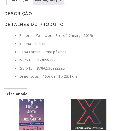
Descrição
Avaliações (0)
DESCRIÇÃO
DETALHES DO PRODUTO
Editora ‏ : ‎
Wentworth Press (12 março 2019)
Idioma ‏ : ‎
Italiano
Capa comum ‏ : ‎
668 páginas
ISBN-10 ‏ : ‎
0530992221
ISBN-13 ‏ : ‎
978-0530992228
Dimensões ‏ : ‎
15.6 x 3.41 x 23.4 cm
Relacionado