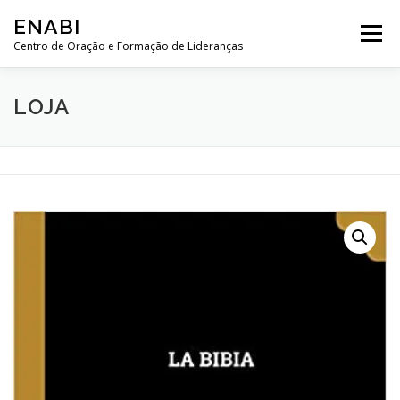
Pular
ENABI
para
Menu
o
Centro de Oração e Formação de Lideranças
conteúdo
LOJA
HISTÓRIA
SOBRE NÓS
CONTRIBUA
LOJA
SALA DE ORAÇÃO
WEB SEMINÁRIOS
MENSAGENS
CURSOS