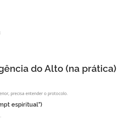
:
gência do Alto (na prática)
erior, precisa entender o protocolo.
mpt espiritual”)
.