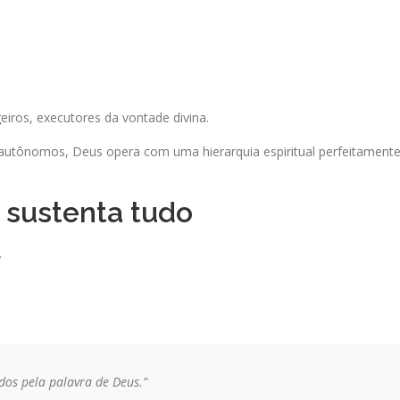
iros, executores da vontade divina.
utônomos, Deus opera com uma hierarquia espiritual perfeitament
e sustenta tudo
.
os pela palavra de Deus.”