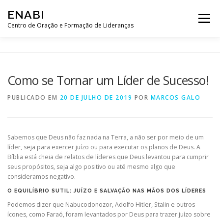
Pular
ENABI
para
Menu
o
Centro de Oração e Formação de Lideranças
conteúdo
HISTÓRIA
SOBRE NÓS
CONTRIBUA
LOJA
Como se Tornar um Líder de Sucesso!
SALA DE ORAÇÃO
WEB SEMINÁRIOS
PUBLICADO EM
20 DE JULHO DE 2019
POR
MARCOS GALO
MENSAGENS
CURSOS
Sabemos que Deus não faz nada na Terra, a não ser por meio de um
líder, seja para exercer juízo ou para executar os planos de Deus. A
Bíblia está cheia de relatos de líderes que Deus levantou para cumprir
seus propósitos, seja algo positivo ou até mesmo algo que
consideramos negativo.
O EQUILÍBRIO SUTIL: JUÍZO E SALVAÇÃO NAS MÃOS DOS LÍDERES
Podemos dizer que Nabucodonozor, Adolfo Hitler, Stalin e outros
ícones, como Faraó, foram levantados por Deus para trazer juízo sobre