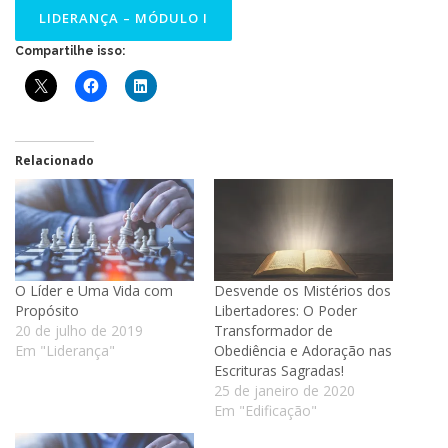
LIDERANÇA – MÓDULO I
Compartilhe isso:
Relacionado
O Líder e Uma Vida com
Desvende os Mistérios dos
Propósito
Libertadores: O Poder
20 de julho de 2019
Transformador de
Em "Liderança"
Obediência e Adoração nas
Escrituras Sagradas!
25 de janeiro de 2020
Em "Edificação"