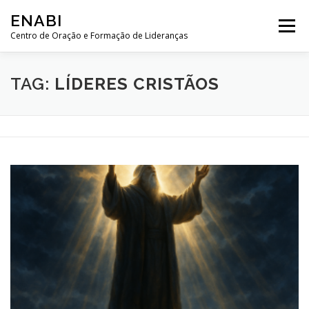
Pular
ENABI
para
Menu
o
Centro de Oração e Formação de Lideranças
conteúdo
HISTÓRIA
SOBRE NÓS
CONTRIBUA
LOJA
TAG:
LÍDERES CRISTÃOS
SALA DE ORAÇÃO
WEB SEMINÁRIOS
MENSAGENS
CURSOS