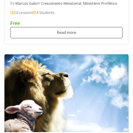
by
Marcos Galo
in
Crescimento Ministerial
,
Ministério Profético
24 Lessons
4 Students
Free
Read more