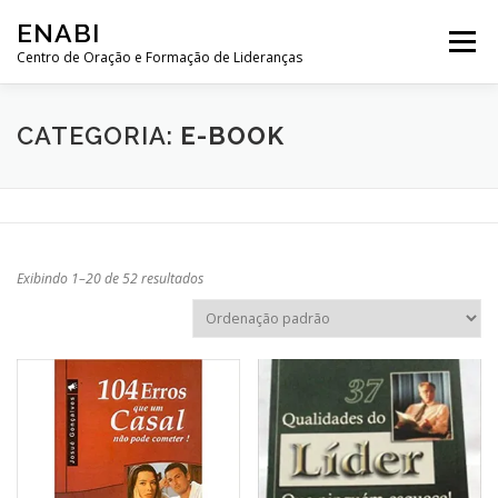
Pular
ENABI
para
Menu
o
Centro de Oração e Formação de Lideranças
conteúdo
HISTÓRIA
SOBRE NÓS
CONTRIBUA
LOJA
CATEGORIA:
E-BOOK
SALA DE ORAÇÃO
WEB SEMINÁRIOS
Exibindo 1–20 de 52 resultados
MENSAGENS
CURSOS